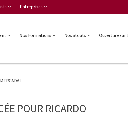
nts
Entreprises
ent
Nos Formations
Nos atouts
Ouverture sur 
O MERCADAL
CÉE POUR RICARDO