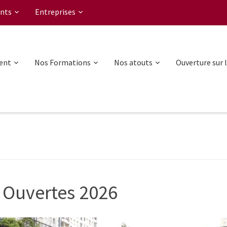
nts
Entreprises
ent
Nos Formations
Nos atouts
Ouverture sur 
 Ouvertes 2026