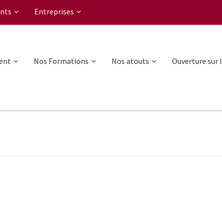
nts
Entreprises
ent
Nos Formations
Nos atouts
Ouverture sur 