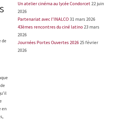
Un atelier cinéma au lycée Condorcet
22 juin
s
2026
Partenariat avec l’INALCO
31 mars 2026
43èmes rencontres du ciné latino
23 mars
2026
e de
Journées Portes Ouvertes 2026
25 février
2026
haque
 de
u’il
e
e en
s,