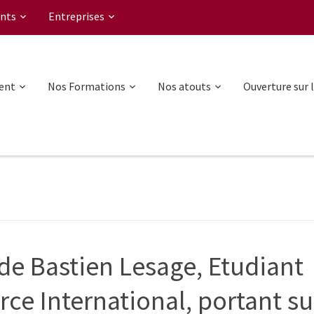
nts
Entreprises
ent
Nos Formations
Nos atouts
Ouverture sur 
de Bastien Lesage, Etudiant
ce International, portant su