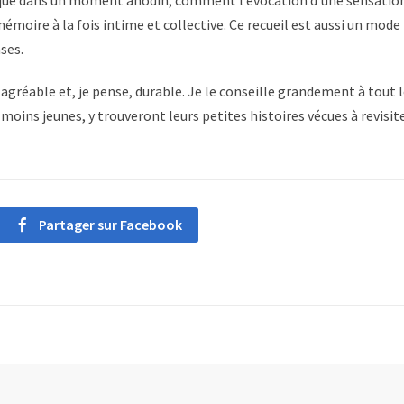
 unique dans un moment anodin, comment l’évocation d’une sensatio
moire à la fois intime et collective. Ce recueil est aussi un mode
ses.
l agréable et, je pense, durable. Je le conseille grandement à tout 
oins jeunes, y trouveront leurs petites histoires vécues à revisit
Partager sur Facebook