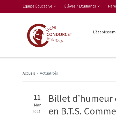
Équipe Éducative
Élèves / Étudiants
Pare
L’établissem
Accueil
»
Actualités
Billet d’humeur 
11
Mar
en B.T.S. Commer
2021