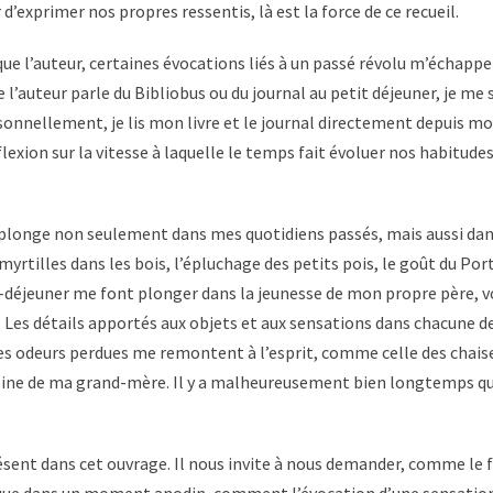
d’exprimer nos propres ressentis, là est la force de ce recueil.
que l’auteur, certaines évocations liés à un passé révolu m’échapp
 l’auteur parle du Bibliobus ou du journal au petit déjeuner, je me 
onnellement, je lis mon livre et le journal directement depuis m
éflexion sur la vitesse à laquelle le temps fait évoluer nos habitudes
 me plonge non seulement dans mes quotidiens passés, mais aussi da
myrtilles dans les bois, l’épluchage des petits pois, le goût du Port
t-déjeuner me font plonger dans la jeunesse de mon propre père, v
 Les détails apportés aux objets et aux sensations dans chacune d
es odeurs perdues me remontent à l’esprit, comme celle des chais
uisine de ma grand-mère. Il y a malheureusement bien longtemps qu
ent dans cet ouvrage. Il nous invite à nous demander, comme le f