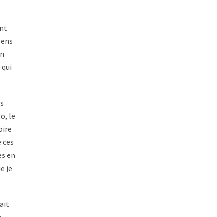
ent
sens
on
 qui
ns
o, le
oire
e ces
es en
e je
ait